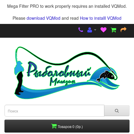
Mega Filter PRO to work properly requires an installed VQMod.
Please
download VQMod
and read
How to installl VQMod
Товаров 0 (0р.)