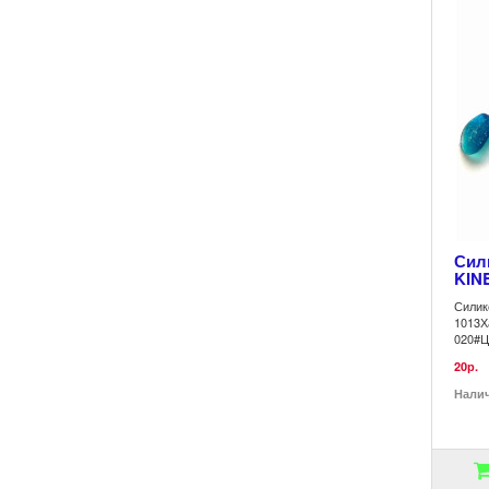
Сил
KINE
Силик
1013Х
020#Ц
20р.
Нали