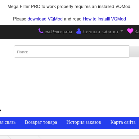
Mega Filter PRO to work properly requires an installed VQMod.
Please
download VQMod
and read
How to installl VQMod
см.Реквизиты
Личный кабинет
З
е
я связь
Возврат товара
История заказов
Карта сайта