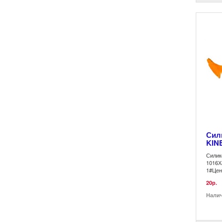
Сил
KINE
Силик
1016Х
1#Цен
20р.
Нали