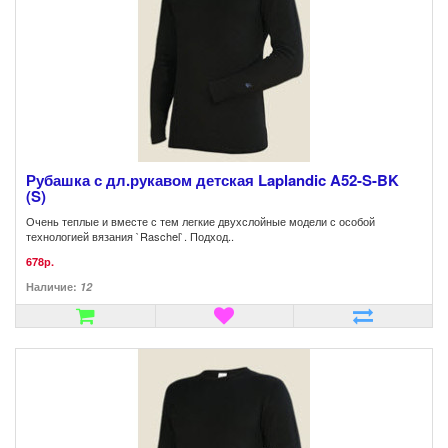
Рубашка с дл.рукавом детская Laplandic A52-S-BK
(S)
Очень теплые и вместе с тем легкие двухслойные модели с особой
технологией вязания `Raschel`. Подход..
678р.
Наличие:
12