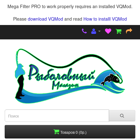
Mega Filter PRO to work properly requires an installed VQMod.
Please
download VQMod
and read
How to installl VQMod
Товаров 0 (0р.)