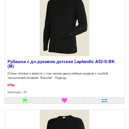
Рубашка с дл.рукавом детская Laplandic A52-S-BK
(M)
Очень теплые и вместе с тем легкие двухслойные модели с особой
технологией вязания `Raschel`. Подход..
678р.
Наличие:
14