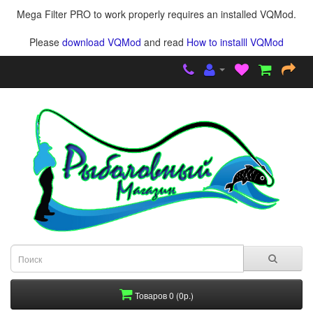
Mega Filter PRO to work properly requires an installed VQMod.
Please
download VQMod
and read
How to installl VQMod
Товаров 0 (0р.)