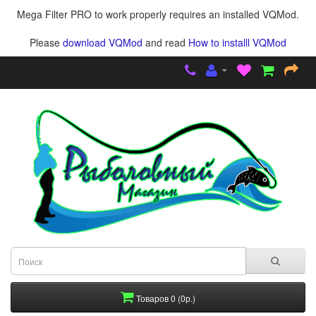
Mega Filter PRO to work properly requires an installed VQMod.
Please
download VQMod
and read
How to installl VQMod
Товаров 0 (0р.)