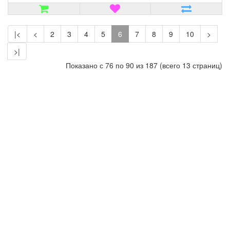
|<
<
2
3
4
5
6
7
8
9
10
>
>|
Показано с 76 по 90 из 187 (всего 13 страниц)