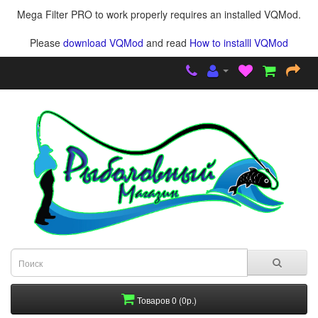
Mega Filter PRO to work properly requires an installed VQMod.
Please
download VQMod
and read
How to installl VQMod
Товаров 0 (0р.)