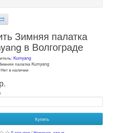
ить Зимняя палатка
yang в Волгограде
итель:
Kumyang
Зимняя палатка Kumyang
 Нет в наличии
р.
о
Купить
0 отзывов
/
Написать отзыв