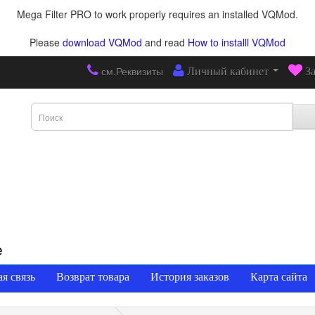
Mega Filter PRO to work properly requires an installed VQMod.
Please
download VQMod
and read
How to installl VQMod
см.Реквизиты
Личный кабинет
З
е
я связь
Возврат товара
История заказов
Карта сайта