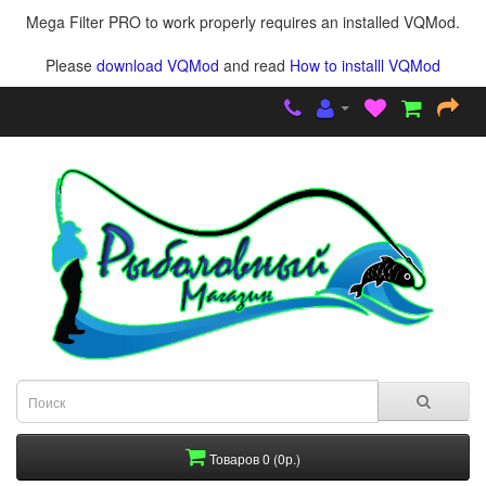
Mega Filter PRO to work properly requires an installed VQMod.
Please
download VQMod
and read
How to installl VQMod
Товаров 0 (0р.)