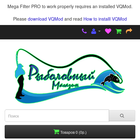
Mega Filter PRO to work properly requires an installed VQMod.
Please
download VQMod
and read
How to installl VQMod
Товаров 0 (0р.)