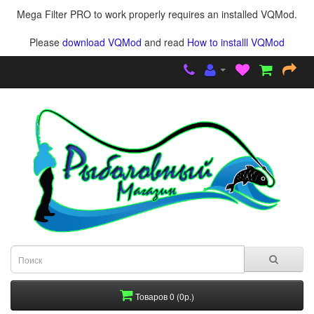
Mega Filter PRO to work properly requires an installed VQMod.
Please
download VQMod
and read
How to installl VQMod
Товаров 0 (0р.)