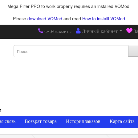
Mega Filter PRO to work properly requires an installed VQMod.
Please
download VQMod
and read
How to installl VQMod
см.Реквизиты
Личный кабинет
З
е
я связь
Возврат товара
История заказов
Карта сайта