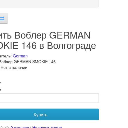
ить Воблер GERMAN
KIE 146 в Волгограде
итель:
German
 Воблер GERMAN SMOKIE 146
 Нет в наличии
.
о
Купить
0 отзывов
/
Написать отзыв