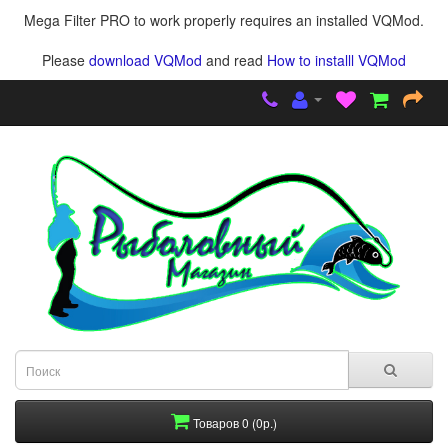
Mega Filter PRO to work properly requires an installed VQMod.
Please
download VQMod
and read
How to installl VQMod
Товаров 0 (0р.)