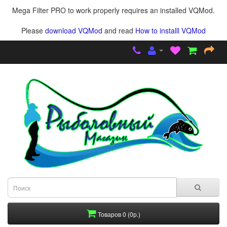
Mega Filter PRO to work properly requires an installed VQMod.
Please
download VQMod
and read
How to installl VQMod
Товаров 0 (0р.)