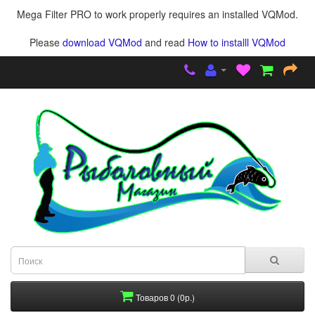
Mega Filter PRO to work properly requires an installed VQMod.
Please
download VQMod
and read
How to installl VQMod
Товаров 0 (0р.)