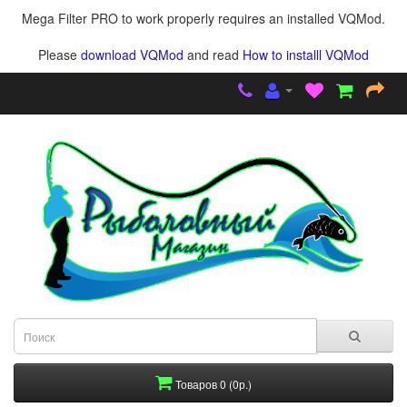
Mega Filter PRO to work properly requires an installed VQMod.
Please
download VQMod
and read
How to installl VQMod
Товаров 0 (0р.)