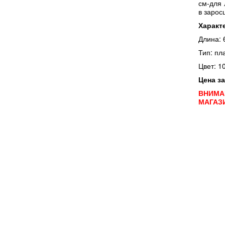
см-для
в зарос
Характ
Длина: 
Тип: п
Цвет: 1
Цена за
ВНИМА
МАГАЗ