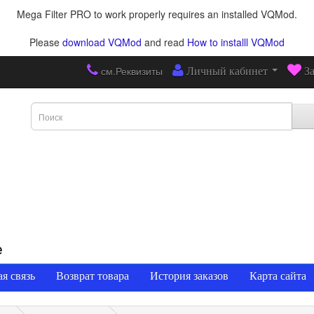
Mega Filter PRO to work properly requires an installed VQMod.
Please
download VQMod
and read
How to installl VQMod
см.Реквизиты
Личный кабинет
З
е
я связь
Возврат товара
История заказов
Карта сайта