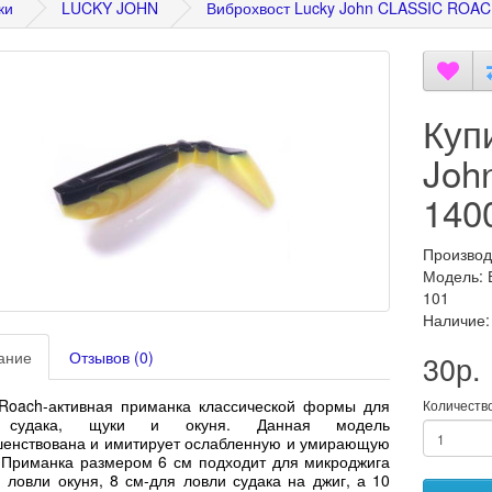
ки
LUCKY JOHN
Виброхвост Lucky John CLASSIC ROAC
Куп
Joh
140
Производ
Модель: 
101
Наличие:
ание
Отзывов (0)
30р.
 Roach-активная приманка классической формы для
Количеств
 судака, щуки и окуня. Данная модель
шенствована и имитирует ослабленную и умирающую
 Приманка размером 6 см подходит для микроджига
 ловли окуня, 8 см-для ловли судака на джиг, а 10