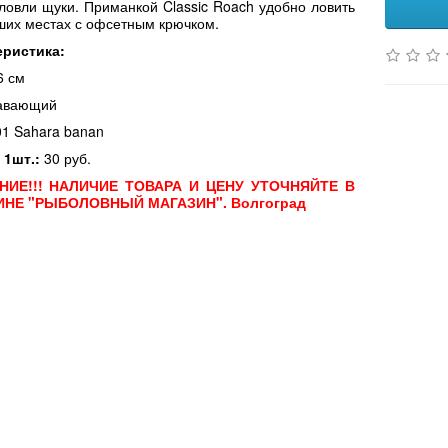
 ловли щуки. Приманкой
Classic Roach удобно ловить
ших местах с офсетным крючком.
еристика:
6 см
лавающий
01 Sahara banan
 1шт.:
30 руб.
НИЕ!!! НАЛИЧИЕ ТОВАРА И ЦЕНУ УТОЧНЯЙТЕ В
ИНЕ "РЫБОЛОВНЫЙ МАГАЗИН". Волгоград