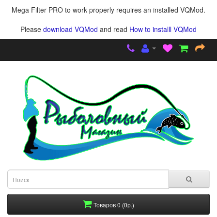
Mega Filter PRO to work properly requires an installed VQMod.
Please
download VQMod
and read
How to installl VQMod
Товаров 0 (0р.)