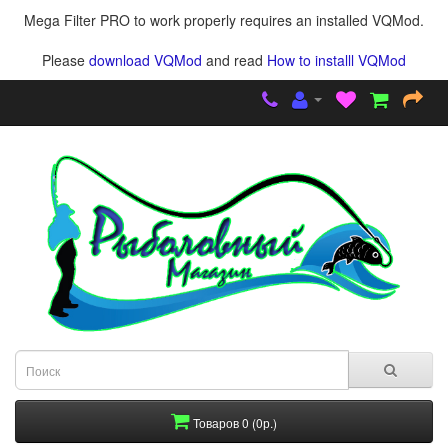
Mega Filter PRO to work properly requires an installed VQMod.
Please
download VQMod
and read
How to installl VQMod
Товаров 0 (0р.)