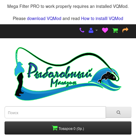
Mega Filter PRO to work properly requires an installed VQMod.
Please
download VQMod
and read
How to installl VQMod
Товаров 0 (0р.)