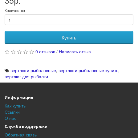
35р.
Количество
Купить
0 отзывов
/
Написать отзыв
вертлюги рыболовные
,
вертлюги рыболовные купить
,
вертлюг для рыбалки
Информация
Как купить
Ссылки
О нас
Служба поддержки
Обратная связь