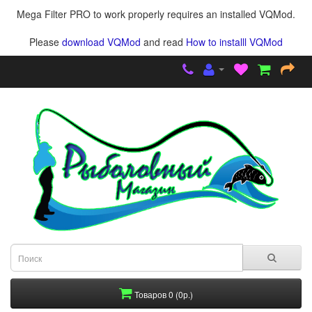
Mega Filter PRO to work properly requires an installed VQMod.
Please
download VQMod
and read
How to installl VQMod
Товаров 0 (0р.)