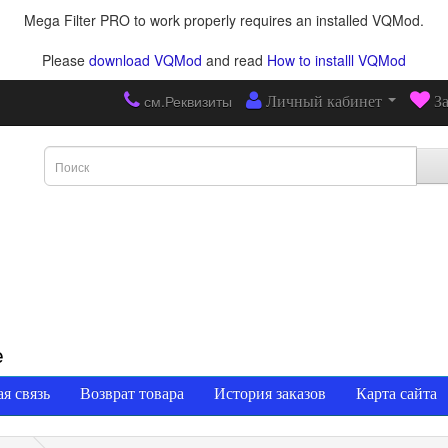
Mega Filter PRO to work properly requires an installed VQMod.
Please
download VQMod
and read
How to installl VQMod
см.Реквизиты
Личный кабинет
З
е
я связь
Возврат товара
История заказов
Карта сайта