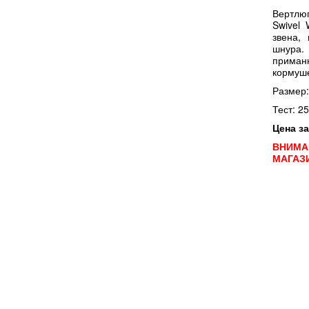
Вертлю
Swivel 
звена,
шнура.
приманк
кормуше
Размер:
Тест: 25
Цена за
ВНИМА
МАГАЗ