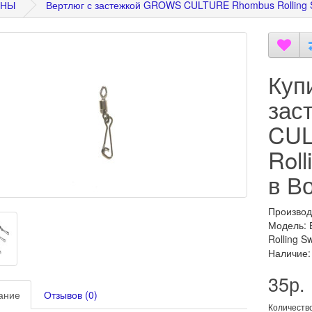
ИНЫ
Вертлюг с застежкой GROWS CULTURE Rhombus Rolling S
Куп
зас
CUL
Roll
в В
Производ
Модель:
Rolling Sw
Наличие:
35р.
ание
Отзывов (0)
Количеств