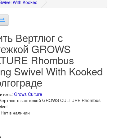
wivel With Kooked
ить Вертлюг с
тежкой GROWS
TURE Rhombus
ing Swivel With Kooked
олгограде
итель:
Grows Culture
 Вертлюг с застежкой GROWS CULTURE Rhombus
ivel
 Нет в наличии
о