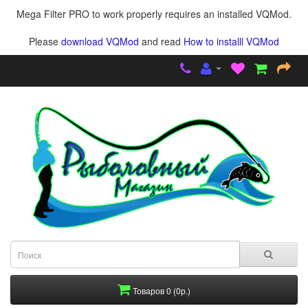
Mega Filter PRO to work properly requires an installed VQMod.
Please
download VQMod
and read
How to installl VQMod
Товаров 0 (0р.)