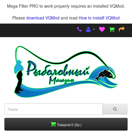
Mega Filter PRO to work properly requires an installed VQMod.
Please
download VQMod
and read
How to installl VQMod
Товаров 0 (0р.)