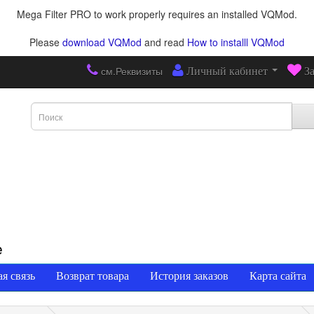
Mega Filter PRO to work properly requires an installed VQMod.
Please
download VQMod
and read
How to installl VQMod
см.Реквизиты
Личный кабинет
З
е
я связь
Возврат товара
История заказов
Карта сайта