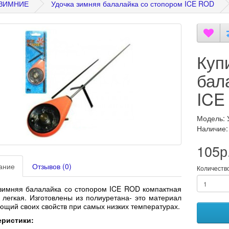
 ЗИМНИЕ
Удочка зимняя балалайка со стопором ICE ROD
Куп
бал
ICE
Модель: 
Наличие:
105р
ание
Отзывов (0)
Количеств
зимняя балалайка со стопором ICE ROD компактная
 легкая. Изготовлены из полиуретана- это материал
ющий своих свойств при самых низких температурах.
еристики: