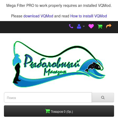
Mega Filter PRO to work properly requires an installed VQMod.
Please
download VQMod
and read
How to installl VQMod
Товаров 0 (0р.)