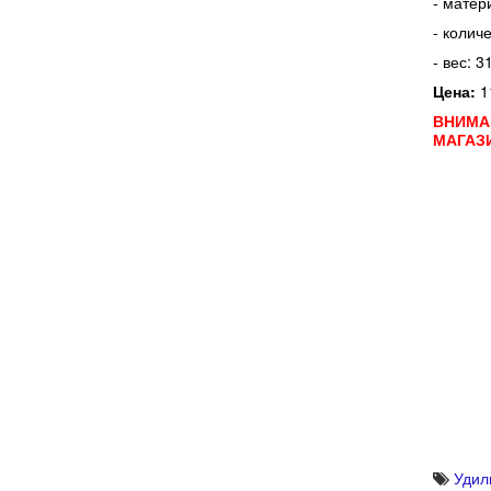
- матер
- колич
- вес: 31
Цена:
1
ВНИМАН
МАГАЗ
Удил