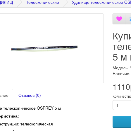
УДИЛИЩ
Телескопические
Удилище телескопическое OS
Куп
тел
5 м
Модель: 
Наличие:
1110
ание
Отзывов (0)
Количеств
е телескопическое OSPREY 5 м
еристика:
онструкции: телескопическая