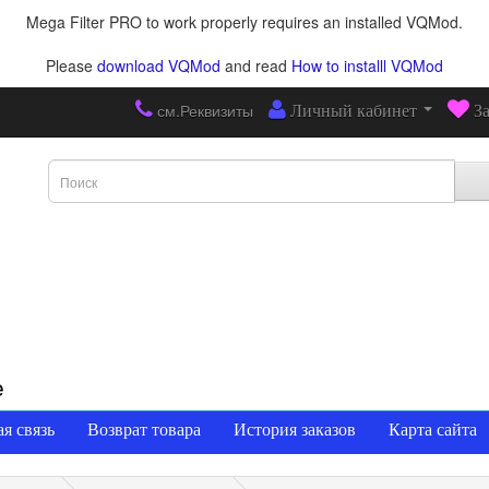
Mega Filter PRO to work properly requires an installed VQMod.
Please
download VQMod
and read
How to installl VQMod
см.Реквизиты
Личный кабинет
З
е
я связь
Возврат товара
История заказов
Карта сайта