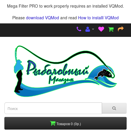
Mega Filter PRO to work properly requires an installed VQMod.
Please
download VQMod
and read
How to installl VQMod
Товаров 0 (0р.)