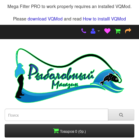
Mega Filter PRO to work properly requires an installed VQMod.
Please
download VQMod
and read
How to installl VQMod
Товаров 0 (0р.)