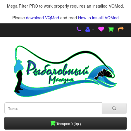
Mega Filter PRO to work properly requires an installed VQMod.
Please
download VQMod
and read
How to installl VQMod
Товаров 0 (0р.)