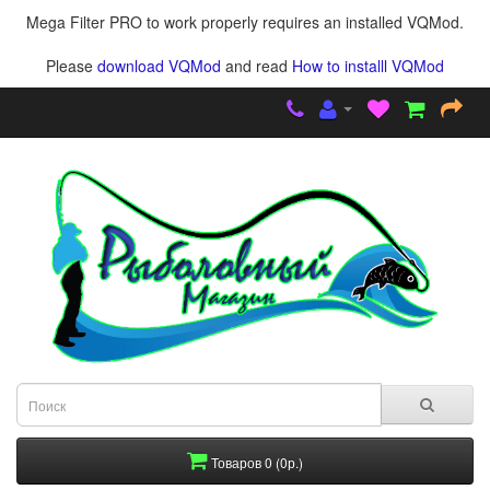
Mega Filter PRO to work properly requires an installed VQMod.
Please
download VQMod
and read
How to installl VQMod
Товаров 0 (0р.)