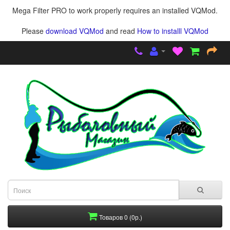
Mega Filter PRO to work properly requires an installed VQMod.
Please
download VQMod
and read
How to installl VQMod
Товаров 0 (0р.)