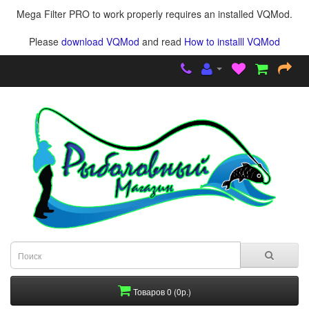
Mega Filter PRO to work properly requires an installed VQMod.
Please
download VQMod
and read
How to installl VQMod
Товаров 0 (0р.)