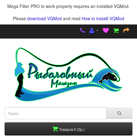
Mega Filter PRO to work properly requires an installed VQMod.
Please
download VQMod
and read
How to installl VQMod
Товаров 0 (0р.)