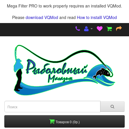
Mega Filter PRO to work properly requires an installed VQMod.
Please
download VQMod
and read
How to installl VQMod
Товаров 0 (0р.)