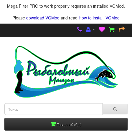
Mega Filter PRO to work properly requires an installed VQMod.
Please
download VQMod
and read
How to installl VQMod
Товаров 0 (0р.)