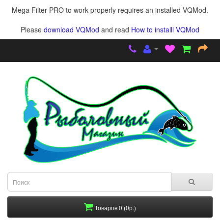
Mega Filter PRO to work properly requires an installed VQMod.
Please
download VQMod
and read
How to installl VQMod
Товаров 0 (0р.)