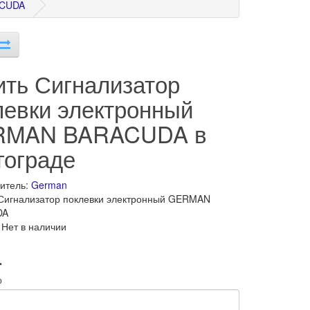
ACUDA
ить Сигнализатор
левки электронный
RMAN BARACUDA в
гограде
итель:
German
Сигнализатор поклевки электронный GERMAN
DA
 Нет в наличии
.
о