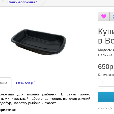
Санки-волокуши 1
Куп
в В
Модель: 
Наличие:
650р
Количеств
ание
Отзывов (0)
волокуши для зимней рыбалки. В санки можно
ть минимальный набор снаряжения, включая зимний
едобур, палатку рыбака и эхолот.
еристика: