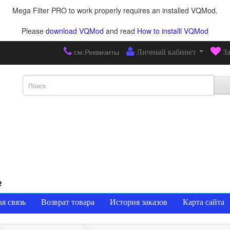
Mega Filter PRO to work properly requires an installed VQMod.
Please
download VQMod
and read
How to installl VQMod
см.Реквизиты
Личный кабинет
З
е
я связь
Возврат товара
История заказов
Карта сайта