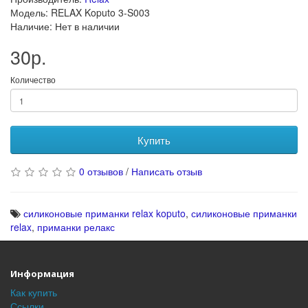
Модель: RELAX Koputo 3-S003
Наличие: Нет в наличии
30р.
Количество
Купить
0 отзывов
/
Написать отзыв
силиконовые приманки relax koputo
,
силиконовые приманки
relax
,
приманки релакс
Информация
Как купить
Ссылки