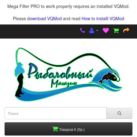
Mega Filter PRO to work properly requires an installed VQMod.
Please
download VQMod
and read
How to installl VQMod
Товаров 0 (0р.)