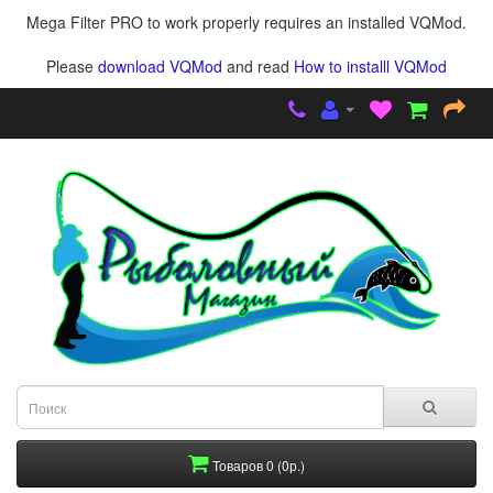
Mega Filter PRO to work properly requires an installed VQMod.
Please
download VQMod
and read
How to installl VQMod
Товаров 0 (0р.)