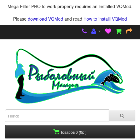
Mega Filter PRO to work properly requires an installed VQMod.
Please
download VQMod
and read
How to installl VQMod
Товаров 0 (0р.)