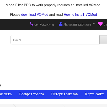
Mega Filter PRO to work properly requires an installed VQMod.
Please
download VQMod
and read
How to installl VQMod
см.Реквизиты
Личный кабинет
З
е
я связь
Возврат товара
История заказов
Карта сайта