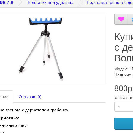
УДИЛИЩ
Подставки под удилища
Подставка тренога с д
Куп
с д
Вол
Модель: 
Наличие:
800р
ание
Отзывов (0)
Количеств
ка тренога
с держателем гребенка
еристика:
ал: алюминий