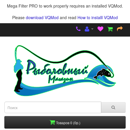
Mega Filter PRO to work properly requires an installed VQMod.
Please
download VQMod
and read
How to installl VQMod
Товаров 0 (0р.)