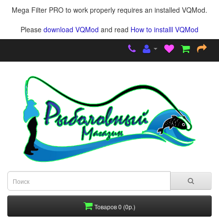
Mega Filter PRO to work properly requires an installed VQMod.
Please
download VQMod
and read
How to installl VQMod
Товаров 0 (0р.)