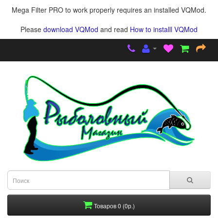
Mega Filter PRO to work properly requires an installed VQMod.
Please
download VQMod
and read
How to installl VQMod
Товаров 0 (0р.)