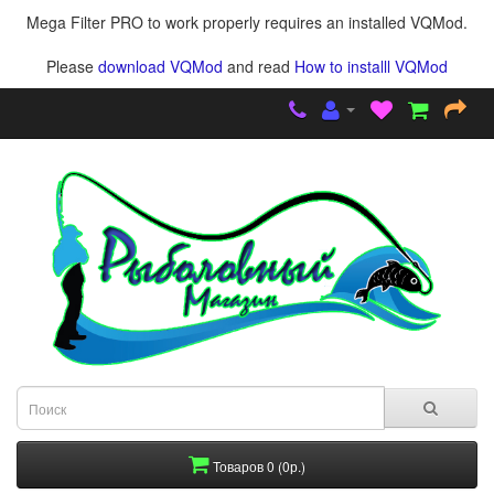
Mega Filter PRO to work properly requires an installed VQMod.
Please
download VQMod
and read
How to installl VQMod
Товаров 0 (0р.)