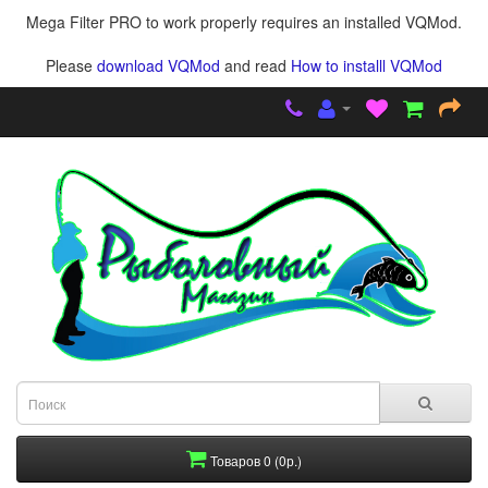
Mega Filter PRO to work properly requires an installed VQMod.
Please
download VQMod
and read
How to installl VQMod
Товаров 0 (0р.)