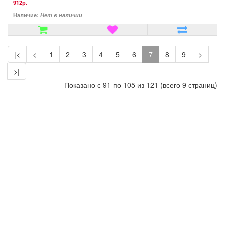
912р.
Наличие:
Нет в наличии
|<
<
1
2
3
4
5
6
7
8
9
>
>|
Показано с 91 по 105 из 121 (всего 9 страниц)