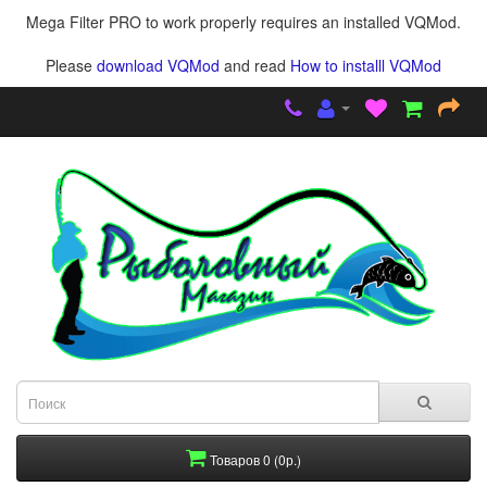
Mega Filter PRO to work properly requires an installed VQMod.
Please
download VQMod
and read
How to installl VQMod
Товаров 0 (0р.)