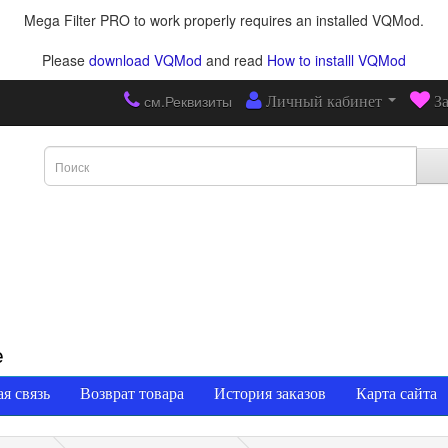
Mega Filter PRO to work properly requires an installed VQMod.
Please
download VQMod
and read
How to installl VQMod
см.Реквизиты
Личный кабинет
З
е
я связь
Возврат товара
История заказов
Карта сайта