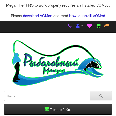
Mega Filter PRO to work properly requires an installed VQMod.
Please
download VQMod
and read
How to installl VQMod
Товаров 0 (0р.)